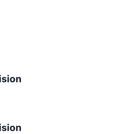
ision
ision