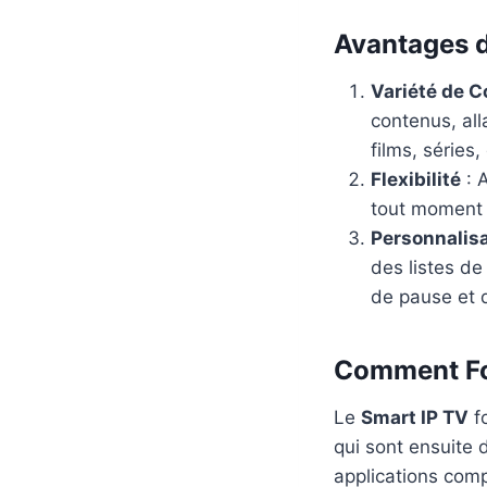
Avantages 
Variété de 
contenus, all
films, séries
Flexibilité
: 
tout moment e
Personnalis
des listes de
de pause et d
Comment Fo
Le
Smart IP TV
fo
qui sont ensuite 
applications compa